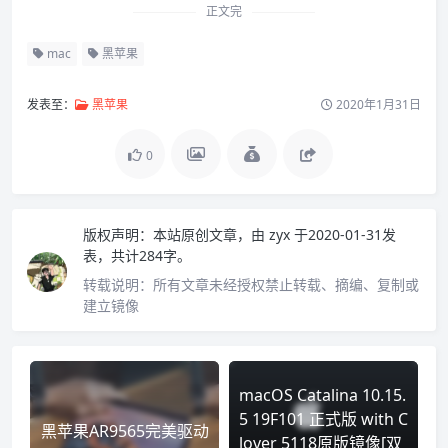
正文完
mac
黑苹果
发表至：
黑苹果
2020年1月31日
0
版权声明：
本站原创文章，由
zyx
于2020-01-31发
表，共计284字。
转载说明：
所有文章未经授权禁止转载、摘编、复制或
建立镜像
macOS Catalina 10.15.
5 19F101 正式版 with C
黑苹果AR9565完美驱动
lover 5118原版镜像[双