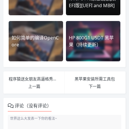
EFI版][UEFI and MBR]
如何简单的编译OpenC
HP 800G1 USDT 黑苹
ore
果（持续更新）
程序猿送女朋友高逼格秀恩爱礼物
黑苹果安装所需工具包
上一篇
下一篇
评论（没有评论）