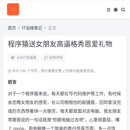
首页
IT运维笔记
正文
程序猿送女朋友高逼格秀恩爱礼物
4,937
次阅读
没有评论
共计 536 个字符，预计需要花费 2 分钟才能阅读完成。
前言
对于一个程序猿来说，每天都在写代码维护等工作，有时候
会忽略女朋友的感受，在公司啪啪怕的敲键盘，回到家没完
成的东西想着快一点做完，每天都是面对这电脑，我女朋友
常跟我说的一句话就是“你跟电脑过去吧”，心里很委屈，嘴
上 mmp，用电脑做一个简单的表白惊喜页面，多一点惊