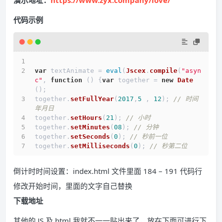
演示地址：
https://www.zyx.company/love/
代码示例
var
 textAnimate = 
eval
(
Jscex
.
compile
(
"asyn
c"
, 
function
 (
) {
var
 together = 
new
Date
();
together.
setFullYear
(
2017
,
5
 , 
12
); 
// 时间
年月日
together.
setHours
(
21
); 
// 小时
together.
setMinutes
(
08
); 
// 分钟
together.
setSeconds
(
0
); 
// 秒前一位
together.
setMilliseconds
(
0
); 
// 秒第二位
倒计时时间设置：index.html 文件里面 184 – 191 代码行
修改开始时间，里面的文字自己替换
下载地址
其他的 JS 及 html 我就不一一贴出来了，放在下面可进行下