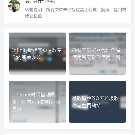
表，共计536字。
转载说明：
所有文章未经授权禁止转载、摘编、复制或
建立镜像
Infinity新标签页 – 改变
办公室浏览器代理全局
你的完美办公
使用所有软件使用上网
Internet时间自动同
微软原版ISO无垃圾软
步，国内可用的时间服
件与主页劫持
务器