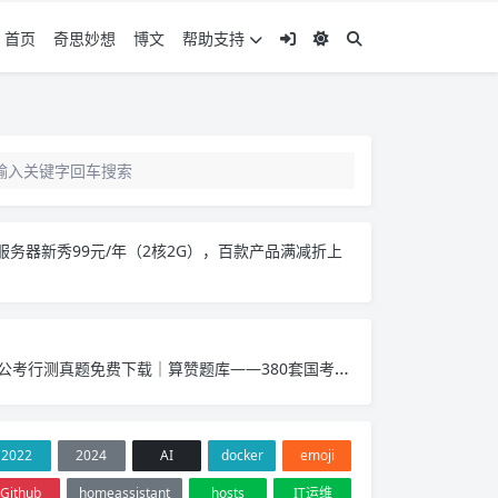
首页
奇思妙想
博文
帮助支持
服务器新秀99元/年（2核2G），百款产品满减折上
公考行测真题免费下载｜算赞题库——380套国考省考真题PDF，覆盖2017-2026年
2022
2024
AI
docker
emoji
Github
homeassistant
hosts
IT运维