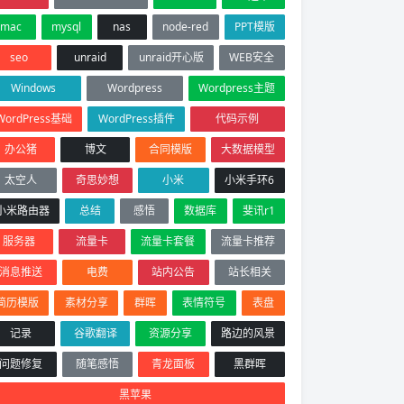
mac
mysql
nas
node-red
PPT模版
seo
unraid
unraid开心版
WEB安全
Windows
Wordpress
Wordpress主题
WordPress基础
WordPress插件
代码示例
办公猪
博文
合同模版
大数据模型
太空人
奇思妙想
小米
小米手环6
小米路由器
总结
感悟
数据库
斐讯r1
服务器
流量卡
流量卡套餐
流量卡推荐
消息推送
电费
站内公告
站长相关
简历模版
素材分享
群晖
表情符号
表盘
记录
谷歌翻译
资源分享
路边的风景
问题修复
随笔感悟
青龙面板
黑群晖
黑苹果