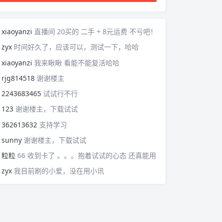
xiaoyanzi
直播间 20买的 二手 + 8元运费 不亏吧！
zyx
时间好久了，应该可以，测试一下，哈哈
xiaoyanzi
我来瞅瞅 看能不能复活哈哈
rjg814518
谢谢楼主
2243683465
试试行不行
123
谢谢楼主，下载试试
362613632
支持学习
sunny
谢谢楼主，下载试试
粒粒
66 收到卡了 。。。抱着试试的心态 还真能用
zyx
我目前刷的小爱，没在用小讯