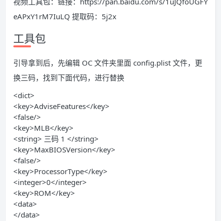
视频工具包：链接：https://pan.baidu.com/s/1uJQfoUGFY
eAPxY1rM7IuLQ 提取码：5j2x
工具包
引导拿到后，先编辑 OC 文件夹里面 config.plist 文件，更
换三码，找到下面代码，进行替换
<dict>
<key>AdviseFeatures</key>
<false/>
<key>MLB</key>
<string> 三码 1 </string>
<key>MaxBIOSVersion</key>
<false/>
<key>ProcessorType</key>
<integer>0</integer>
<key>ROM</key>
<data>
</data>