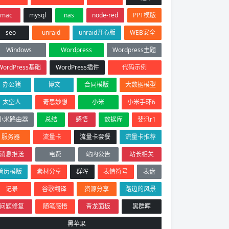
mac
mysql
nas
node-red
PPT模版
seo
unraid
unraid开心版
WEB安全
Windows
Wordpress
Wordpress主题
WordPress基础
WordPress插件
代码示例
办公猪
博文
合同模版
大数据模型
太空人
奇思妙想
小米
小米手环6
小米路由器
总结
感悟
数据库
斐讯r1
服务器
流量卡
流量卡套餐
流量卡推荐
消息推送
电费
站内公告
站长相关
简历模版
素材分享
群晖
表情符号
表盘
记录
谷歌翻译
资源分享
路边的风景
问题修复
随笔感悟
青龙面板
黑群晖
黑苹果