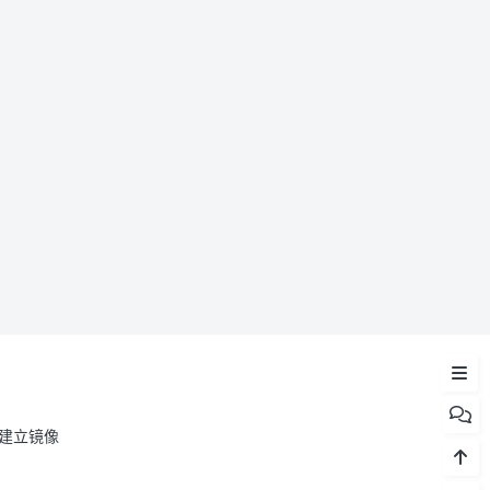
前言
AI 现状
机器人发展
想法 idea
总结
建立镜像