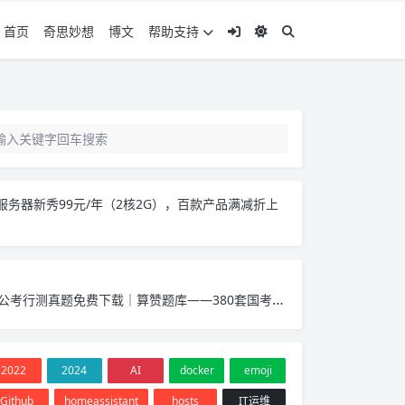
首页
奇思妙想
博文
帮助支持
服务器新秀99元/年（2核2G），百款产品满减折上
公考行测真题免费下载｜算赞题库——380套国考省考真题PDF，覆盖2017-2026年
2022
2024
AI
docker
emoji
Github
homeassistant
hosts
IT运维