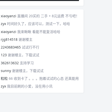
xiaoyanzi
直播间 20买的 二手 + 8元运费 不亏吧！
zyx
时间好久了，应该可以，测试一下，哈哈
xiaoyanzi
我来瞅瞅 看能不能复活哈哈
rjg814518
谢谢楼主
2243683465
试试行不行
123
谢谢楼主，下载试试
362613632
支持学习
sunny
谢谢楼主，下载试试
粒粒
66 收到卡了 。。。抱着试试的心态 还真能用
zyx
我目前刷的小爱，没在用小讯