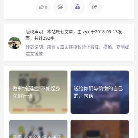
0
版权声明：
本站原创文章，由
zyx
于2018-09-13发
表，共计292字。
转载说明：
所有文章未经授权禁止转载、摘编、复制或
建立镜像
做事“拖延症”不如起身
送给你们与偷懒的自己
立刻行动
的几句话
承受了这个年纪不该承