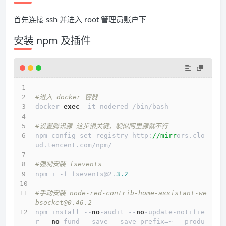
首先连接 ssh 并进入 root 管理员账户下
安装 npm 及插件
#进入 docker 容器
docker 
exec
 -it nodered /bin/bash
#设置腾讯源 这步很关键，貌似阿里源就不行
npm config set registry http:
//mirr
ors.clo
ud.tencent.com/npm/
#强制安装 fsevents
npm i -f fsevents@2.
3.2
#手动安装 node-red-contrib-home-assistant-we
bsocket@0.46.2
npm install --
no
-audit --
no
-update-notifie
r --
no
-fund --save --save-prefix=~ --produ