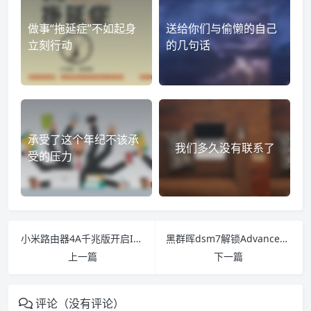
做事“拖延症”不如起身
送给你们与偷懒的自己
立刻行动
的几句话
承受了这个年纪不该承
我们多久没有联系了
受的压力
小米路由器4A千兆版开启IPV6防火墙
黑群晖dsm7解锁Advanced Media Extensions
上一篇
下一篇
评论（没有评论）