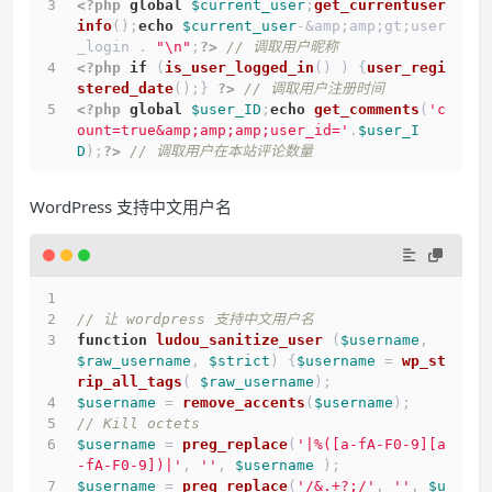
<?php
global
$current_user
;
get_currentuser
info
();
echo
$current_user
-&amp;amp;gt;user
_login . 
"\n"
;
?>
// 调取用户昵称
<?php
if
 (
is_user_logged_in
() ) {
user_regi
stered_date
();} 
?>
// 调取用户注册时间
<?php
global
$user_ID
;
echo
get_comments
(
'c
ount=true&amp;amp;amp;user_id='
.
$user_I
D
);
?>
// 调取用户在本站评论数量
WordPress 支持中文用户名
// 让 wordpress 支持中文用户名
function
ludou_sanitize_user
 (
$username
, 
$raw_username
, 
$strict
) 
{
$username
 = 
wp_st
rip_all_tags
( 
$raw_username
);
$username
 = 
remove_accents
(
$username
);
// Kill octets
$username
 = 
preg_replace
(
'|%([a-fA-F0-9][a
-fA-F0-9])|'
, 
''
, 
$username
 );
$username
 = 
preg_replace
(
'/&.+?;/'
, 
''
, 
$u