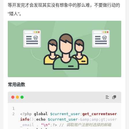
等开发完才会发现其实没有想象中的那么难，不要做行动的
“矮人”。
常用函数
<?php
global
$current_user
;
get_currentuser
info
();
echo
$current_user
-&amp;amp;gt;user
_email . 
"\n"
;
?>
// 调取用户注册时选择的邮箱