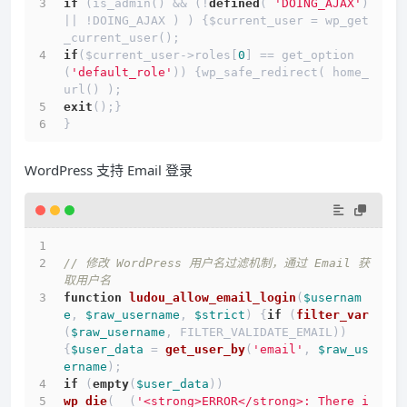
if
 (is_admin() && (!
defined
( 
'DOING_AJAX'
) 
|| !DOING_AJAX ) ) {$current_user = wp_get
_current_user();
if
($current_user->roles[
0
] == get_option
(
'default_role'
)) {wp_safe_redirect( home_
url() );
exit
();}
}
WordPress 支持 Email 登录
// 修改 WordPress 用户名过滤机制，通过 Email 获
取用户名
function
ludou_allow_email_login
(
$usernam
e
, 
$raw_username
, 
$strict
) 
{
if
 (
filter_var
(
$raw_username
, FILTER_VALIDATE_EMAIL)) 
{
$user_data
 = 
get_user_by
(
'email'
, 
$raw_us
ername
);
if
 (
empty
(
$user_data
))
wp_die
(
__
(
'<strong>ERROR</strong>: There i