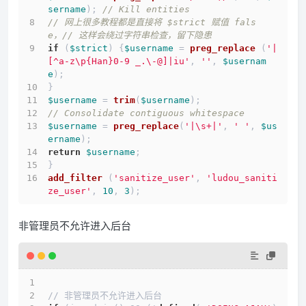
sername
); 
// Kill entities
// 网上很多教程都是直接将 $strict 赋值 fals
e，// 这样会绕过字符串检查，留下隐患
if
 (
$strict
) {
$username
 = 
preg_replace
 (
'|
[^a-z\p{Han}0-9 _.\-@]|iu'
, 
''
, 
$usernam
e
);
}
$username
 = 
trim
(
$username
);
// Consolidate contiguous whitespace
$username
 = 
preg_replace
(
'|\s+|'
, 
' '
, 
$us
ername
);
return
$username
;
}
add_filter
 (
'sanitize_user'
, 
'ludou_saniti
ze_user'
, 
10
, 
3
);
非管理员不允许进入后台
// 非管理员不允许进入后台