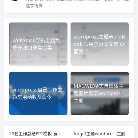
建立镜像
wordpress主题WordB
WebStack导航主题免
ook,适用于分类文章·页
费开源UI非常完美
面简介
MAGWIZ杂志自媒体主
wordpress自己制作主
题图片展示wordpress
题常用函数及命令
主题
50套工作总结PPT模板-宽屏精美
forget主题wordpress主题绿色响应式主题