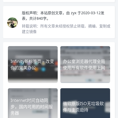
版权声明：
本站原创文章，由
zyx
于2020-03-12发
表，共计840字。
转载说明：
所有文章未经授权禁止转载、摘编、复制或
建立镜像
Infinity新标签页 – 改变
办公室浏览器代理全局
你的完美办公
使用所有软件使用上网
Internet时间自动同
微软原版ISO无垃圾软
步，国内可用的时间服
件与主页劫持
务器