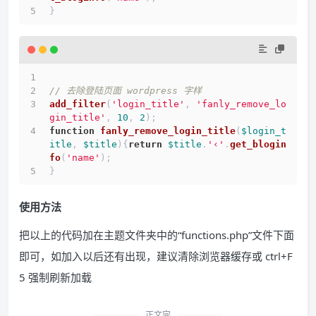
}
// 去除登陆页面 wordpress 字样
add_filter
(
'login_title'
, 
'fanly_remove_lo
gin_title'
, 
10
, 
2
);
function
fanly_remove_login_title
(
$login_t
itle
, 
$title
)
{
return
$title
.
'‹'
.
get_blogin
fo
(
'name'
);
}
使用方法
把以上的代码加在主题文件夹中的“functions.php”文件下面
即可，如加入以后还有出现，建议清除浏览器缓存或 ctrl+F
5 强制刷新加载
正文完