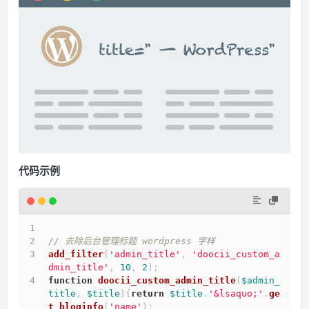
代码示例
// 去除后台管理标题 wordpress 字样
add_filter
(
'admin_title'
, 
'doocii_custom_a
dmin_title'
, 
10
, 
2
);
function
doocii_custom_admin_title
(
$admin_
title
, 
$title
)
{
return
$title
.
'&lsaquo;'
.
ge
t_bloginfo
(
'name'
);