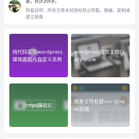
表，共计209字。
转载说明：
所有文章未经授权禁止转载、摘编、复制或
建立镜像
纯代码实现wordpress
wordpress极简主题Cr
媒体库图片自定义名称
azy uncle
简单去除标题wordpre
https踩坑记
ss后缀