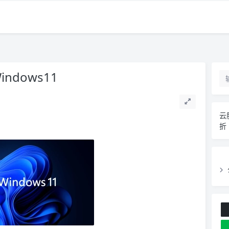
ndows11
云
折