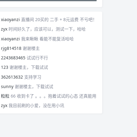
xiaoyanzi
直播间 20买的 二手 + 8元运费 不亏吧！
zyx
时间好久了，应该可以，测试一下，哈哈
xiaoyanzi
我来瞅瞅 看能不能复活哈哈
rjg814518
谢谢楼主
2243683465
试试行不行
123
谢谢楼主，下载试试
362613632
支持学习
sunny
谢谢楼主，下载试试
粒粒
66 收到卡了 。。。抱着试试的心态 还真能用
zyx
我目前刷的小爱，没在用小讯