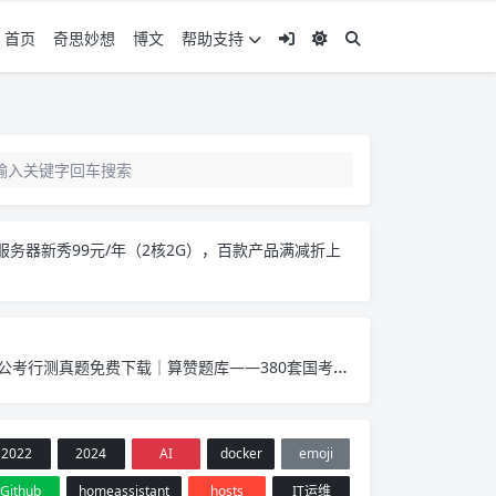
首页
奇思妙想
博文
帮助支持
服务器新秀99元/年（2核2G），百款产品满减折上
公考行测真题免费下载｜算赞题库——380套国考省考真题PDF，覆盖2017-2026年
2022
2024
AI
docker
emoji
Github
homeassistant
hosts
IT运维