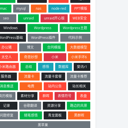
mac
mysql
nas
node-red
PPT模版
seo
unraid
unraid开心版
WEB安全
Windows
Wordpress
Wordpress主题
WordPress基础
WordPress插件
代码示例
办公猪
博文
合同模版
大数据模型
太空人
奇思妙想
小米
小米手环6
小米路由器
总结
感悟
数据库
斐讯r1
服务器
流量卡
流量卡套餐
流量卡推荐
消息推送
电费
站内公告
站长相关
简历模版
素材分享
群晖
表情符号
表盘
记录
谷歌翻译
资源分享
路边的风景
问题修复
随笔感悟
青龙面板
黑群晖
黑苹果